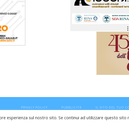
PRIVACY POLICY
PUBBLICITÀ
IL SITO DEL TUO 
ore esperienza sul nostro sito. Se continui ad utilizzare questo sito 
esaro (PU) - Cod.Fisc VTLRFL77B02L500Y - Testata giornalisti