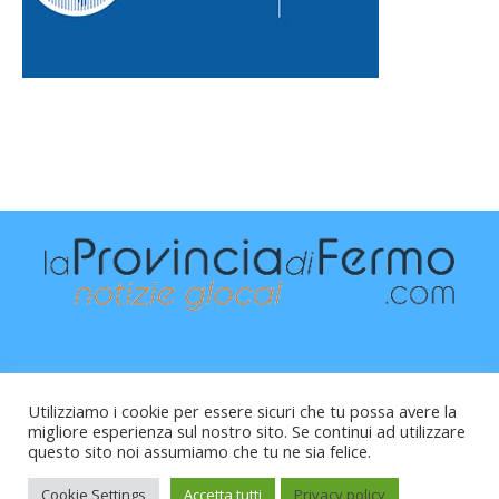
Utilizziamo i cookie per essere sicuri che tu possa avere la
migliore esperienza sul nostro sito. Se continui ad utilizzare
questo sito noi assumiamo che tu ne sia felice.
Raffaele Vitali - via Leopardi 10 - 61121 Pesaro (PU) -
Cod.Fisc VTLRFL77B02L500Y - Testata giornalistica, aut.
Cookie Settings
Accetta tutti
Privacy policy