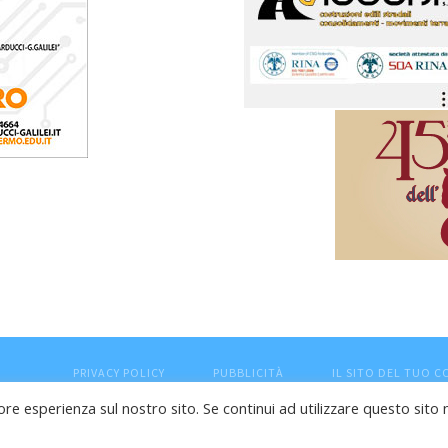
PRIVACY POLICY
PUBBLICITÀ
IL SITO DEL TUO 
ore esperienza sul nostro sito. Se continui ad utilizzare questo sito 
esaro (PU) - Cod.Fisc VTLRFL77B02L500Y - Testata giornalisti