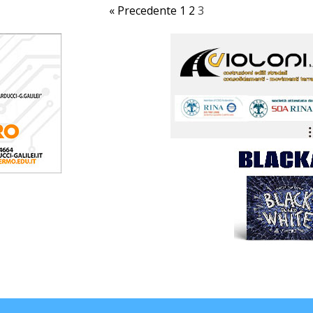
« Precedente
1
2
3