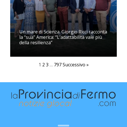
Un mare di Scienza. Giorgio Ricci racconta
la “sua” America: “L’adattabilità vale più
della resilienza”
1
2
3
…
797
Successivo »