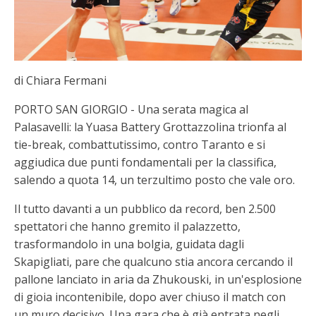
di Chiara Fermani
PORTO SAN GIORGIO - Una serata magica al
Palasavelli: la Yuasa Battery Grottazzolina trionfa al
tie-break, combattutissimo, contro Taranto e si
aggiudica due punti fondamentali per la classifica,
salendo a quota 14, un terzultimo posto che vale oro.
Il tutto davanti a un pubblico da record, ben 2.500
spettatori che hanno gremito il palazzetto,
trasformandolo in una bolgia, guidata dagli
Skapigliati, pare che qualcuno stia ancora cercando il
pallone lanciato in aria da Zhukouski, in un'esplosione
di gioia incontenibile, dopo aver chiuso il match con
un muro decisivo. Una gara che è già entrata negli