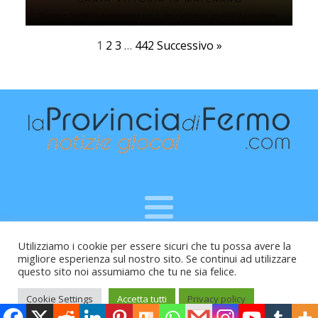
1
2
3
…
442
Successivo »
Utilizziamo i cookie per essere sicuri che tu possa avere la
Raffaele Vitali - via Leopardi 10 - 61121 Pesaro (PU) -
migliore esperienza sul nostro sito. Se continui ad utilizzare
Cod.Fisc VTLRFL77B02L500Y - Testata giornalistica, aut.
questo sito noi assumiamo che tu ne sia felice.
Trib.Fermo n.04/2010 del 05/08/2010
Cookie Settings
Accetta tutti
Privacy policy