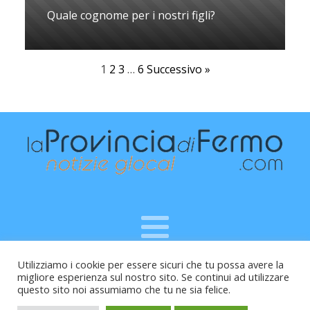
Quale cognome per i nostri figli?
1
2
3
…
6
Successivo »
Utilizziamo i cookie per essere sicuri che tu possa avere la
Raffaele Vitali - via Leopardi 10 - 61121 Pesaro (PU) -
migliore esperienza sul nostro sito. Se continui ad utilizzare
Cod.Fisc VTLRFL77B02L500Y - Testata giornalistica, aut.
questo sito noi assumiamo che tu ne sia felice.
Trib.Fermo n.04/2010 del 05/08/2010