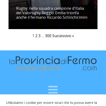
Rugby: nella squadra campione d'Italia
del Valorugby Reggio Emilia trionfa
anche il fermano Riccardo Schinchirimini
1
2
3
…
300
Successivo »
Utilizziamo i cookie per essere sicuri che tu possa avere la
Raffaele Vitali - via Leopardi 10 - 61121 Pesaro (PU) -