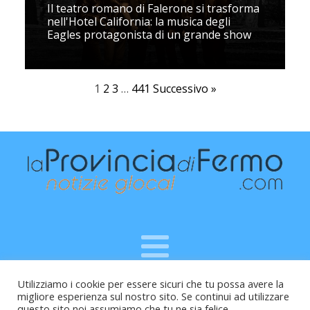
Il teatro romano di Falerone si trasforma
nell'Hotel California: la musica degli
Eagles protagonista di un grande show
1
2
3
…
441
Successivo »
Utilizziamo i cookie per essere sicuri che tu possa avere la
Raffaele Vitali - via Leopardi 10 - 61121 Pesaro (PU) -
migliore esperienza sul nostro sito. Se continui ad utilizzare
Cod.Fisc VTLRFL77B02L500Y - Testata giornalistica, aut.
questo sito noi assumiamo che tu ne sia felice.