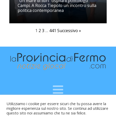
“Un mare di libri” ospita il politologo
Campi. A Rocca Tiepolo un incontro sulla
politica contemporanea
1
2
3
…
441
Successivo »
Utilizziamo i cookie per essere sicuri che tu possa avere la
Raffaele Vitali - via Leopardi 10 - 61121 Pesaro (PU) -
migliore esperienza sul nostro sito. Se continui ad utilizzare
Cod.Fisc VTLRFL77B02L500Y - Testata giornalistica, aut.
questo sito noi assumiamo che tu ne sia felice.