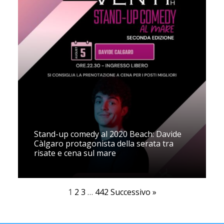
Stand-up comedy al 2020 Beach: Davide
Càlgaro protagonista della serata tra
risate e cena sul mare
1
2
3
…
442
Successivo »