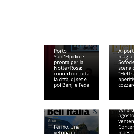
Porto
Al port
Sant'Elpidio è
magia 
pronta per la
Sofocle
Notte+Rosa:
scena 
concerti in tutta
"Elettr
la città, dj set e
aperiti
poi Benji e Fede
cozzar
Il Festi
organi
festeg
venerd
agosto 
venten
Fermo. Una
Concer
vetrina di
maestr