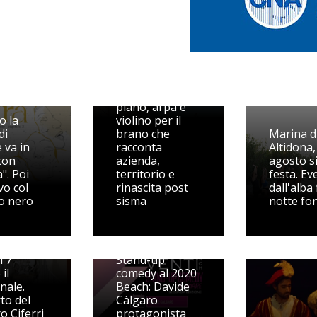
Le note di
Ernesi 1978 si
alzano dallo
Sferisterio:
piano, arpa e
o la
violino per il
di
brano che
Marina d
 va in
racconta
Altidona, 
con
azienda,
agosto si
a". Poi
territorio e
festa. Ev
vo col
rinascita post
dall'alba 
o nero
sisma
notte fo
val
stico
gia
ì 7
Stand-up
il
comedy al 2020
nale.
Beach: Davide
to del
Càlgaro
o Ciferri
protagonista