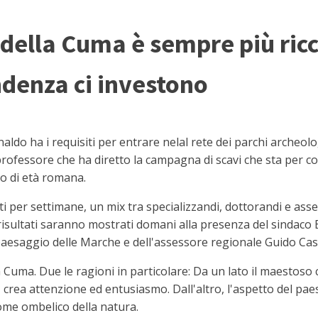
della Cuma è sempre più ricc
denza ci investono
 ha i requisiti per entrare nelal rete dei parchi archeolog
 il professore che ha diretto la campagna di scavi che sta per c
io di età romana.
 per settimane, un mix tra specializzandi, dottorandi e asseg
 I risultati saranno mostrati domani alla presenza del sindaco 
aesaggio delle Marche e dell'assessore regionale Guido Cast
 Cuma. Due le ragioni in particolare: Da un lato il maestoso c
 crea attenzione ed entusiasmo. Dall'altro, l'aspetto del p
ome ombelico della natura.