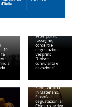
Il “Festival del
mare” dura
sette giorni:
rassegne,
i
concerti e
il 10
degustazioni.
 fa
Vesprini:
enti
“Unisce
fino a
convivialità e
nda
devozione”
Santa Vittoria
in Matenano,
filosofia e
degustazioni al
Chiostro: arriva