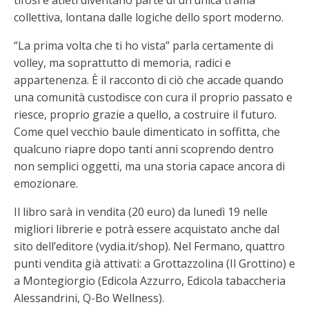
tifosi e atleti diventano parte di un’unica trama
collettiva, lontana dalle logiche dello sport moderno.
“La prima volta che ti ho vista” parla certamente di
volley, ma soprattutto di memoria, radici e
appartenenza. È il racconto di ciò che accade quando
una comunità custodisce con cura il proprio passato e
riesce, proprio grazie a quello, a costruire il futuro.
Come quel vecchio baule dimenticato in soffitta, che
qualcuno riapre dopo tanti anni scoprendo dentro
non semplici oggetti, ma una storia capace ancora di
emozionare.
Il libro sarà in vendita (20 euro) da lunedì 19 nelle
migliori librerie e potrà essere acquistato anche dal
sito dell’editore (vydia.it/shop). Nel Fermano, quattro
punti vendita già attivati: a Grottazzolina (Il Grottino) e
a Montegiorgio (Edicola Azzurro, Edicola tabaccheria
Alessandrini, Q-Bo Wellness).