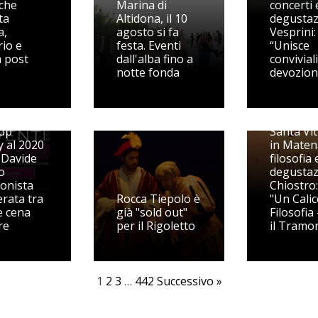
che
Marina di
concerti 
ta
Altidona, il 10
degustaz
a,
agosto si fa
Vesprini:
rio e
festa. Eventi
“Unisce
a post
dall'alba fino a
convivial
notte fonda
devozion
up
Santa Vit
 al 2020
in Maten
 Davide
filosofia 
o
degustaz
onista
Chiostro:
erata tra
Rocca Tiepolo è
"Un Calic
e cena
già "sold out"
Filosofia
re
per il Rigoletto
il Tramo
1
2
3
…
442
Successivo »