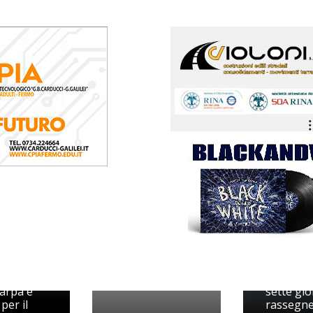
 di
1978 si
 dallo
Il “Festiv
erio:
mare” du
 arpa e
sette gio
 per il
rassegne