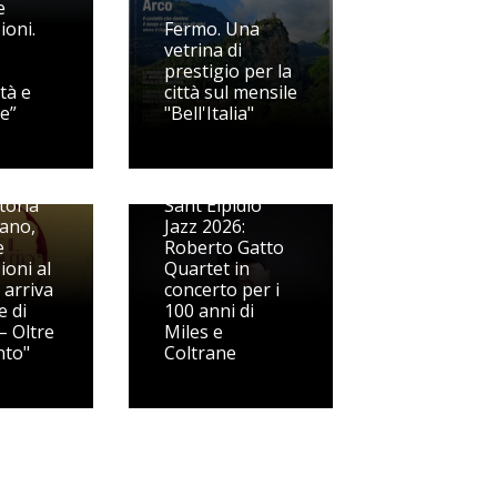
e
ioni.
Fermo. Una
vetrina di
prestigio per la
ità e
città sul mensile
e”
"Bell'Italia"
toria
Sant'Elpidio
ano,
Jazz 2026:
e
Roberto Gatto
ioni al
Quartet in
 arriva
concerto per i
e di
100 anni di
 – Oltre
Miles e
nto"
Coltrane