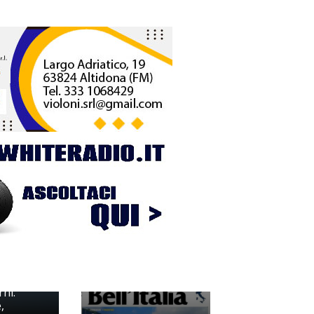
al del
ra
rni:
,