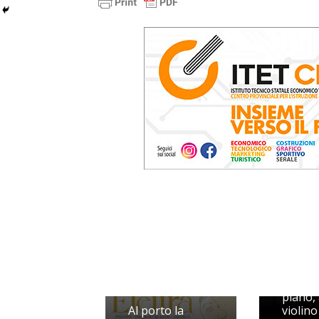
Le note
Ernesi 
alzano
Sferist
piano,
Al porto la
violino