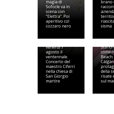
magia di
brano 
Sofocle va in
raccon
scena con
aziend
"Elettra". Poi
territo
aperitivo col
riascit
cozzaro nero
sisma
Il Festival
organistico
festeggia
venerdì 7
Stand-
agosto il
comedy
ventennale.
Beach:
Concerto del
Càlgar
maestro Ciferri
protag
nella chiesa di
della s
San Giorgio
risate 
martire
sul ma