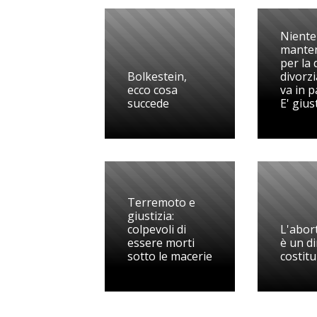
Niente
mante
per la
Bolkestein,
divorzi
ecco cosa
va in p
succede
E' gius
Terremoto e
giustizia:
colpevoli di
L'abor
essere morti
è un di
sotto le macerie
costit