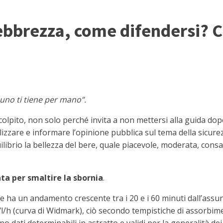
 ebbrezza, come difendersi? C
uno ti tiene per mano”.
olpito, non solo perché invita a non mettersi alla guida do
bilizzare e informare l’opinione pubblica sul tema della sicur
brio la bellezza del bere, quale piacevole, moderata, consa
a per smaltire la sbornia
.
gue ha un andamento crescente tra i 20 e i 60 minuti dall’ass
/l/h (curva di Widmark), ciò secondo tempistiche di assorbim