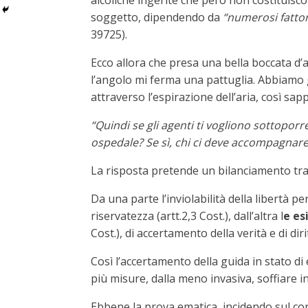
alcoliche ingerite che però non costituisco
soggetto, dipendendo da
“numerosi fattor
39725).
Ecco allora che presa una bella boccata d’
l’angolo mi ferma una pattuglia. Abbiamo g
attraverso l’espirazione dell’aria, così sapp
“Quindi se gli agenti ti vogliono sottoporr
ospedale? Se sì, chi ci deve accompagnare
La risposta pretende un bilanciamento tra 
Da una parte l’inviolabilità della libertà per
riservatezza (artt.2,3 Cost.), dall’altra l
e es
Cost.), di accertamento della verità e di diri
Così l’accertamento della guida in stato di 
più misure, dalla meno invasiva, soffiare in
Ebbene la prova ematica, incidendo sul cor