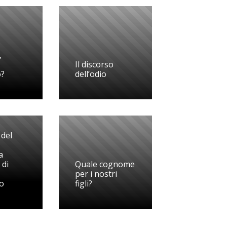
,
Il discorso
o?
dell’odio
 del
a
 di
Quale cognome
per i nostri
to
figli?