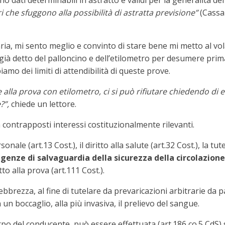
no dati determinabili in astratto e validi per la generalità d
i che sfuggono alla possibilità di astratta previsione”
(Cassaz
aria, mi sento meglio e convinto di stare bene mi metto al v
ià detto del palloncino e dell’etilometro per desumere prim
iamo dei limiti di attendibilità di queste prove.
e alla prova con etilometro, ci si può rifiutare chiedendo di e
?”,
chiede un lettore.
contrapposti interessi costituzionalmente rilevanti.
sonale (art.13 Cost.), il diritto alla salute (art.32 Cost.), la t
igenze di salvaguardia della sicurezza della circolazion
tto alla prova (art.111 Cost.).
ebbrezza, al fine di tutelare da prevaricazioni arbitrarie da pa
 un boccaglio, alla più invasiva, il prelievo del sangue.
po del conducente, può essere effettuata (art.186 co.5 CdS) 