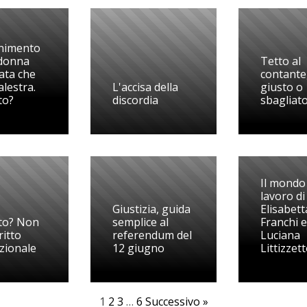
nimento
 donna
Tetto al
ata che
contante
alestra.
L'accisa della
giusto o
to?
discordia
sbagliat
Il mondo
lavoro di
Giustizia, guida
Elisabett
to? Non
semplice al
Franchi e
ritto
referendum del
Luciana
uzionale
12 giugno
Littizzet
1
2
3
…
6
Successivo »