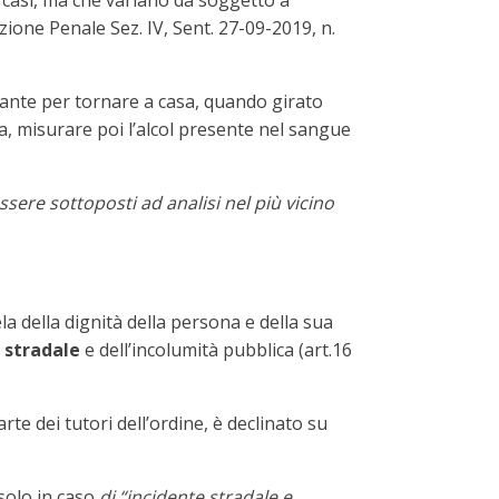
ei casi, ma che variano da soggetto a
ione Penale Sez. IV, Sent. 27-09-2019, n.
olante per tornare a casa, quando girato
a, misurare poi l’alcol presente nel sangue
ssere sottoposti ad analisi nel più vicino
utela della dignità della persona e della sua
e stradale
e dell’incolumità pubblica (art.16
rte dei tutori dell’ordine, è declinato su
solo in caso
di “incidente stradale e