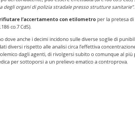
 degli organi di polizia stradale presso strutture sanitarie”
.
 rifiutare l’accertamento con etilometro
per la pretesa di
.186 co.7 CdS).
 dove anche i decimi incidono sulle diverse soglie di punibili
i diversi rispetto alle analisi circa l’effettiva concentrazion
colemico dagli agenti, di rivolgersi subito o comunque al più p
 medica per sottoporsi a un prelievo ematico a controprova.