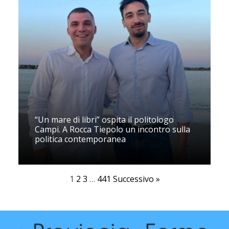
“Un mare di libri” ospita il politologo
Campi. A Rocca Tiepolo un incontro sulla
politica contemporanea
1
2
3
…
441
Successivo »