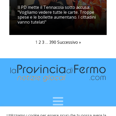
Il PD mette il Tennacola sotto accusa:
"Vogliamo vedere tutte le carte. Troppe
spese e le bollette aumentano. I cittadini
vanno tutelati"
1
2
3
…
390
Successivo »
Utilizziamo i cookie per essere sicuri che tu possa avere la