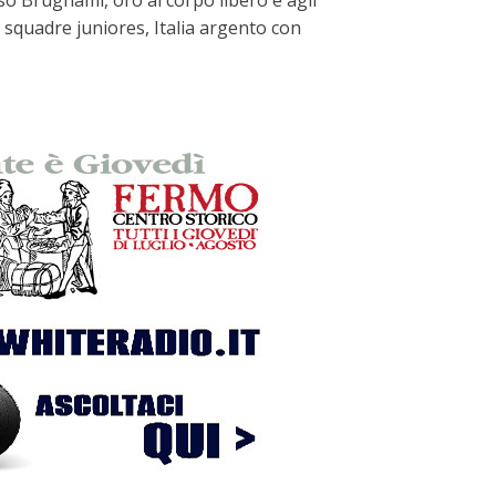
aso Brugnami, oro al corpo libero e agli
a squadre juniores, Italia argento con