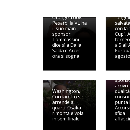
Scendo
Nasce la CMT
campo 
Orange Tools
“angeli
Pesaro: la VL ha
salvat
il suo main
con la
sponsor.
Cup”. Al
Tommassini
torneo 
dice sì a Dalla
a 5 all
Salda e Arceci:
Europa
ora si sogna
agosto
VL Pesa
fiducia
sponso
arrivo.
Washington,
qualità,
Cocciaretto si
consor
arrende ai
punta l
quarti: Osaka
Accorsi
rimonta e vola
sfida
in semifinale
affasc