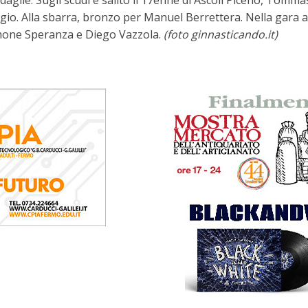
edaglie. Sugli scudi è salito il 17enne di Ascoli Piceno, Tomm
eggio. Alla sbarra, bronzo per Manuel Berrettera. Nella gara 
imone Speranza e Diego Vazzola.
(foto ginnasticando.it)