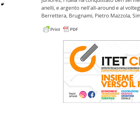
juniores, l'Italia ha conquistato ben sei m
anelli, e argento nell'all-around e al volt
Berrettera, Brugnami, Pietro Mazzola, S