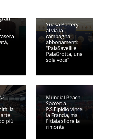
 gran
Yuasa Battery,
e
al via la
tasera
campagna
atà,
abbonamenti:
"PalaSavelli e
PalaGrotta, una
sola voce"
A2
Mundial Beach
Soccer: a
tà: la
P.S.Elpidio vince
parte
la Francia, ma
do più
l'Itlaia sfiora la
rimonta