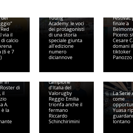
no in
gli
Beach Volley
Picenum
 del
Young
Festival,
aggio”
Academy: le voci
finale a
 “Red
dei protagonisti
Belmont
 via il
di una storia
Piceno: s
di calcio
speciale giunta
Cesare C
’Arena
all'edizione
domani il
 (6 e 7
numero
tiktoker
)
diciannove
Panozzo
ro, c'è
Rugby: nella
: main
squadra
r in
campione
 Roster di
d'Italia del
 il
Valorugby
La Serie 
zio
Reggio Emilia
come
a A.
trionfa anche il
opportuni
 è la
fermano
Yuasa ri
Riccardo
guardan
inante
Schinchirimini
lontano