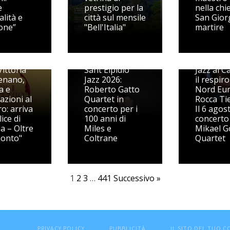
e
prestigio per la
nella chi
alità e
città sul mensile
San Gior
one”
"Bell'Italia"
martire
ittoria
Sant'Elpidio
Jazz al Ca
enano,
Jazz 2026:
il respiro
ia e
Roberto Gatto
Nord Eu
azioni al
Quartet in
Rocca Ti
o: arriva
concerto per i
Il 6 agos
ice di
100 anni di
concerto 
ia – Oltre
Miles e
Mikael G
monto"
Coltrane
Quartet
1
2
3
…
441
Successivo »
PRIVACY POLICY
PUBBLICITÀ
IL SITO DEL TUO 