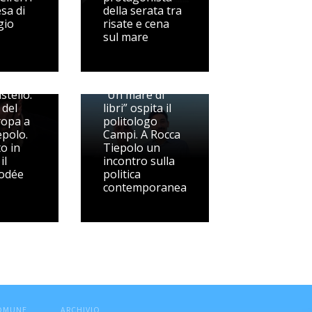
esa di
della serata tra
gio
risate e cena
sul mare
stello:
“Un mare di
 del
libri” ospita il
ropa a
politologo
epolo.
Campi. A Rocca
to in
Tiepolo un
il
incontro sulla
odée
politica
contemporanea
COMUNE
ARCHIVIO