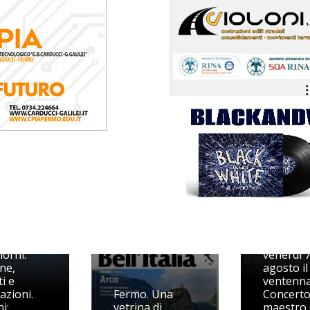
Il Festiva
ival del
organist
dura
festeggi
iorni:
venerdì 
ne,
agosto il
i e
ventenna
azioni.
Fermo. Una
Concerto
i:
vetrina di
maestro 