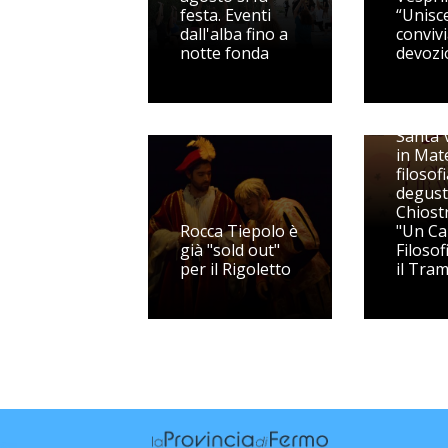
festa. Eventi
“Unisc
dall'alba fino a
convivi
notte fonda
devozi
Santa V
in Mat
filosof
degust
Chiostr
Rocca Tiepolo è
"Un Cal
già "sold out"
Filosof
per il Rigoletto
il Tra