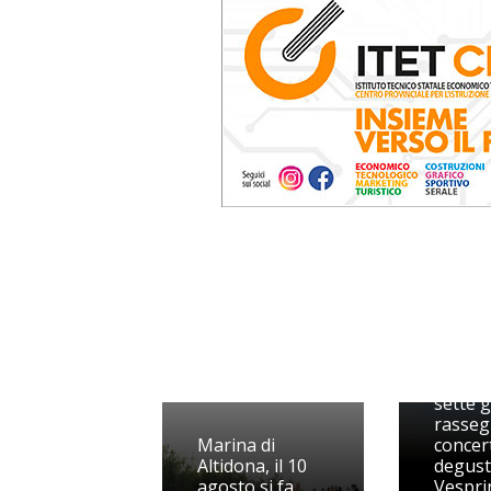
Il “Fest
mare” 
sette g
rasseg
Marina di
concert
Altidona, il 10
degust
agosto si fa
Vesprin