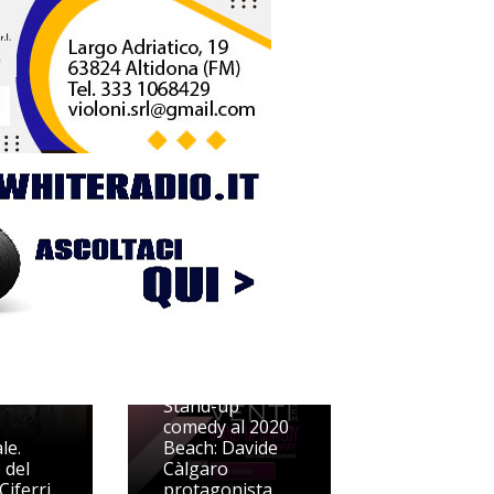
l
ico
a
7
Stand-up
comedy al 2020
le.
Beach: Davide
 del
Càlgaro
Ciferri
protagonista