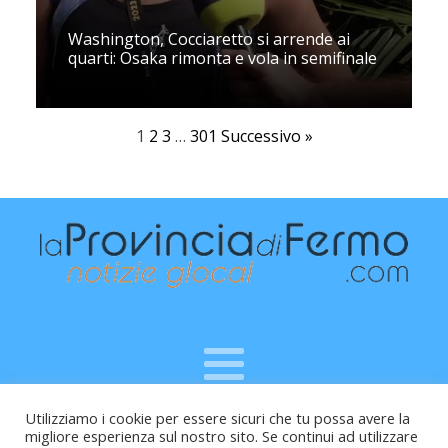
Washington, Cocciaretto si arrende ai
quarti: Osaka rimonta e vola in semifinale
1
2
3
…
301
Successivo »
Utilizziamo i cookie per essere sicuri che tu possa avere la
Raffaele Vitali - via Leopardi 10 - 61121 Pesaro (PU) -
migliore esperienza sul nostro sito. Se continui ad utilizzare