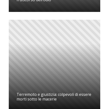
Terremoto e giustizia: colpevoli di essere
morti sotto le macerie