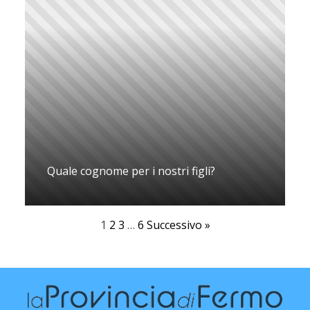
Quale cognome per i nostri figli?
1
2
3
…
6
Successivo »