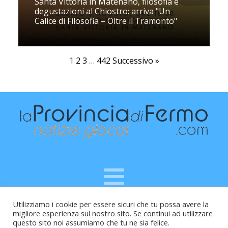
Santa Vittoria in Matenano, filosofia e
degustazioni al Chiostro: arriva "Un
Calice di Filosofia – Oltre il Tramonto"
1
2
3
…
442
Successivo »
Utilizziamo i cookie per essere sicuri che tu possa avere la
Raffaele Vitali - via Leopardi 10 - 61121 Pesaro (PU) -
migliore esperienza sul nostro sito. Se continui ad utilizzare
Cod.Fisc VTLRFL77B02L500Y - Testata giornalistica, aut.
questo sito noi assumiamo che tu ne sia felice.