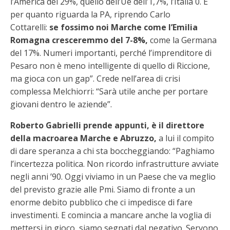
l’America del 29%, quello dell’Ue dell’1,7%, l’Italia 0. E
per quanto riguarda la PA, riprendo Carlo
Cottarelli:
se fossimo noi Marche come l’Emilia
Romagna cresceremmo del 7-8%,
come la Germana
del 17%. Numeri importanti, perché l’imprenditore di
Pesaro non è meno intelligente di quello di Riccione,
ma gioca con un gap”. Crede nell’area di crisi
complessa Melchiorri: “Sarà utile anche per portare
giovani dentro le aziende”.
Roberto Gabrielli prende appunti, è il direttore
della macroarea Marche e Abruzzo,
a lui il compito
di dare speranza a chi sta boccheggiando: “Paghiamo
l’incertezza politica. Non ricordo infrastrutture avviate
negli anni ’90. Oggi viviamo in un Paese che va meglio
del previsto grazie alle Pmi. Siamo di fronte a un
enorme debito pubblico che ci impedisce di fare
investimenti. E comincia a mancare anche la voglia di
mettersi in gioco, siamo segnati dal negativo. Servono