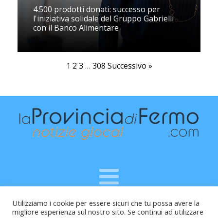
4.500 prodotti donati: successo per
l'iniziativa solidale del Gruppo Gabrielli
con il Banco Alimentare
1
2
3
…
308
Successivo »
Utilizziamo i cookie per essere sicuri che tu possa avere la
Raffaele Vitali - via Leopardi 10 - 61121 Pesaro (PU) -
migliore esperienza sul nostro sito. Se continui ad utilizzare