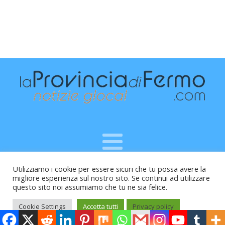
Utilizziamo i cookie per essere sicuri che tu possa avere la
Raffaele Vitali - via Leopardi 10 - 61121 Pesaro (PU) -
migliore esperienza sul nostro sito. Se continui ad utilizzare
Cod.Fisc VTLRFL77B02L500Y - Testata giornalistica, aut.
questo sito noi assumiamo che tu ne sia felice.
Trib.Fermo n.04/2010 del 05/08/2010
Cookie Settings
Accetta tutti
Privacy policy