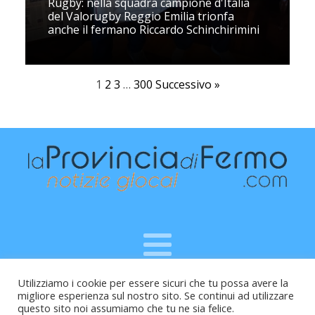
Rugby: nella squadra campione d'Italia
del Valorugby Reggio Emilia trionfa
anche il fermano Riccardo Schinchirimini
1
2
3
…
300
Successivo »
Utilizziamo i cookie per essere sicuri che tu possa avere la
Raffaele Vitali - via Leopardi 10 - 61121 Pesaro (PU) -
migliore esperienza sul nostro sito. Se continui ad utilizzare
Cod.Fisc VTLRFL77B02L500Y - Testata giornalistica, aut.
questo sito noi assumiamo che tu ne sia felice.