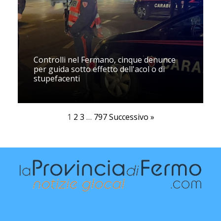
Controlli nel Fermano, cinque denunce
per guida sotto effetto dell'acol o di
stupefacenti
1
2
3
…
797
Successivo »