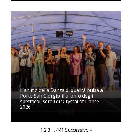
L'animo della Danza di qualità pulsa a
Porto San Giorgio: il trionfo degli
spettacoli serali di "Crystal of Dance
2026"
1
2
3
…
441
Successivo »