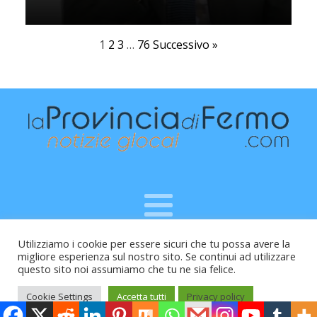
1
2
3
…
76
Successivo »
Utilizziamo i cookie per essere sicuri che tu possa avere la
Raffaele Vitali - via Leopardi 10 - 61121 Pesaro (PU) -
migliore esperienza sul nostro sito. Se continui ad utilizzare
Cod.Fisc VTLRFL77B02L500Y - Testata giornalistica, aut.
questo sito noi assumiamo che tu ne sia felice.
Trib.Fermo n.04/2010 del 05/08/2010
Cookie Settings
Accetta tutti
Privacy policy