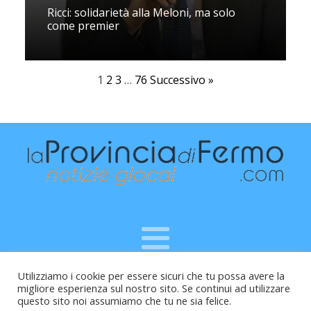
Ricci: solidarietà alla Meloni, ma solo
come premier
1
2
3
…
76
Successivo »
Utilizziamo i cookie per essere sicuri che tu possa avere la
Raffaele Vitali - via Leopardi 10 - 61121 Pesaro (PU) -
migliore esperienza sul nostro sito. Se continui ad utilizzare
Cod.Fisc VTLRFL77B02L500Y - Testata giornalistica, aut.
questo sito noi assumiamo che tu ne sia felice.