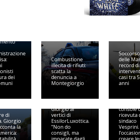
Rinaldo,
ato il
amento
nistrazione
Soccorso
isa:
Combustione
delle Ma
ni
illecita di rifiuti:
record di
onisti
scatta la
intervent
Alla ricer
ura dei
denuncia a
casi tra 
nonno
omuni
Montegiorgio
anni
Malatest
Di Camillo si
storica
racconta, da
dell’emi
Porto San
e futura
Giorgio ai
console d
e di
vertici di
ricevuta 
a. Giorgio
EssilorLuxottica.
sindaco
acconta la
"Non do
Vesprini. 
America:
consigli, ma
l’occasio
tabilità
imparate dagli
creare l