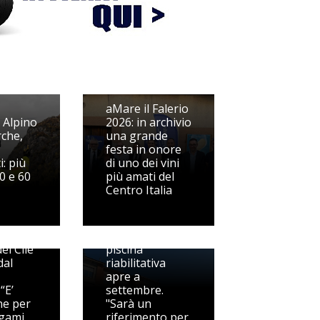
aMare il Falerio
 Alpino
2026: in archivio
rche,
una grande
festa in onore
i: più
di uno dei vini
ca del
50 e 60
più amati del
Centro Italia
a:
grazione
Porto San
Giorgio, la
el Cile
piscina
dal
riabilitativa
apre a
“E’
settembre.
ne per
"Sarà un
egami
riferimento per