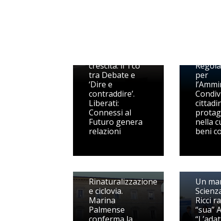
Il dibattito
come
Monte 
strumento di
approv
crescita: il Tco
Regol
tra Debate e
per
‘Dire e
l’Ammi
contraddire’.
Condiv
Liberati:
cittadi
Connessi al
protag
Futuro genera
nella c
relazioni
beni c
Rinaturalizzazione
Un mar
e ciclovia.
Scienz
Marina
Ricci r
Palmense
“sua” 
conferma la
“L’adat