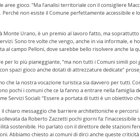
e aree gioco. “Ma l’analisi territoriale con il consigliere Macc
 Perché non esiste il Comune perfettamente accessibile e lo d
à Monte Urano, è un premio al lavoro fatto, ma soprattutto ha 
servizi. Sono tre volte che vengo, anche in via informale, e 
ta al campo Pelloni, dove sarebbe bello risolvere anche la ques
 per lo più pianeggiante, “ma non tutti i Comuni simili poi ga
le, con spazi gioco anche dotati di attrezzature dedicate” pros
amo che la nostra vocazione turistica sia davvero per tutti. C
sono pochi i comuni che ce la fanno a entrare nella famiglia de
me Servizi Sociali: “Essere a portata di tutti è un obiettivo
n il chiaro messaggio che barriere architettoniche e percorsi 
sollevata da Roberto Zazzetti pochi giorni fa: l’inaccessibile
ità sostenibile. Ho parlato con il direttore delle stazioni fe
azioni. Abbiamo chiesto ai comuni di dirci anche queste critic