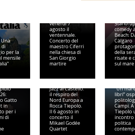
Il Festival
organistico
festeggia
venerdì 7
Stand-u
agosto il
comedy a
ventennale.
Beach: D
 Una
Concerto del
Càlgaro
 di
maestro Ciferri
protagon
io per la
nella chiesa di
della ser
ul mensile
San Giorgio
risate e 
alia"
martire
sul mare
pidio
Jazz al Castello:
“Un mare
26:
il respiro del
libri” ospi
o Gatto
Nord Europa a
politolo
t in
Rocca Tiepolo.
Campi. A
o per i
Il 6 agosto in
Tiepolo 
i di
concerto il
incontro 
e
Mikael Godée
politica
ne
Quartet
contemp