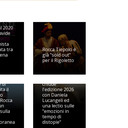
p
l 2020
avide
ista
ata tra
Rocca Tiepolo è
cena
già "sold out"
per il Rigoletto
Fermo sui libri
 di
chiude
ta il
l'edizione 2026
go
con Daniela
 Rocca
Lucangeli ed
un
una lectio sulle
sulla
"emozioni in
tempo di
oranea
distopie"