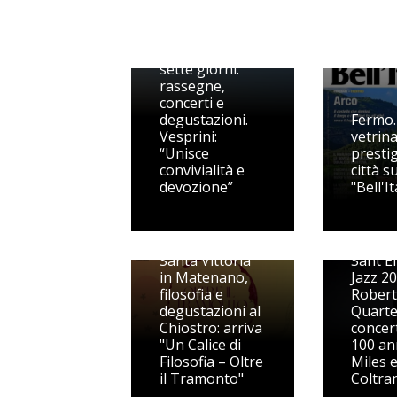
Il “Festival del
mare” dura
sette giorni:
rassegne,
concerti e
degustazioni.
Fermo.
Vesprini:
vetrina
“Unisce
prestig
convivialità e
città s
devozione”
"Bell'It
Santa Vittoria
Sant'El
in Matenano,
Jazz 20
filosofia e
Robert
degustazioni al
Quarte
Chiostro: arriva
concert
"Un Calice di
100 ann
Filosofia – Oltre
Miles 
il Tramonto"
Coltra