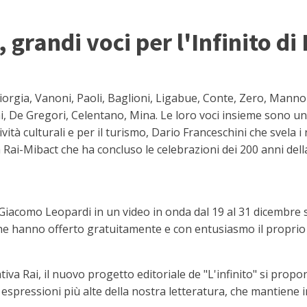
 grandi voci per l'Infinito di
orgia, Vanoni, Paoli, Baglioni, Ligabue, Conte, Zero, Mannoi
ni, De Gregori, Celentano, Mina. Le loro voci insieme sono un
tività culturali e per il turismo, Dario Franceschini che svela 
iva Rai-Mibact che ha concluso le celebrazioni dei 200 anni del
i Giacomo Leopardi in un video in onda dal 19 al 31 dicembre su
i, che hanno offerto gratuitamente e con entusiasmo il proprio
iva Rai, il nuovo progetto editoriale de "L'infinito" si propo
e espressioni più alte della nostra letteratura, che mantiene 