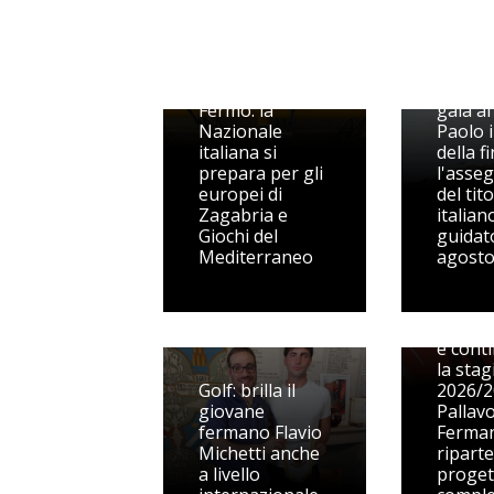
Ginnastica
Artistica
protafonista a
Trotto:
Fermo: la
gala al
Nazionale
Paolo 
italiana si
della f
prepara per gli
l'asse
europei di
del tit
Zagabria e
italian
Giochi del
guidato
Mediterraneo
agost
Dal Vol
alle pr
squadr
e cont
la sta
Golf: brilla il
2026/2
giovane
Pallav
fermano Flavio
Ferma
Michetti anche
ripart
a livello
proget