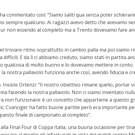
i ha commentato così: “Siamo saliti qua senza poter schierar
o sempre qualcuno. Ai ragazzi avevo detto che avevamo sem
 pur non essendo al completo ma a Trento dovevamo fare anc
l trovare ritmo soprattutto in cambio palla ma poi siamo rius
difficili. E da lì ci abbiamo creduto, siamo stati in partita an
o qualcosa di molto buono e lo dovevamo mettere in conto. 
 la nostra pallavolo funziona anche così, avendo fiducia e cr
Insiste Ortenzi: “Il nostro obiettivo rimane quello, portar vi
a, ma facendo la nostra pallavolo. Non ci siamo inventato nu
a non funzionare: è un concetto che appartiene a questo g
tkovic; Cvanciger ha fatto buone partite però era importante pe
questo finale di campionato al completo”.
lla Final Four di Coppa Italia, una buona occasione per tira
cuperare al meglio gli infortunati in vista del match contro Mi