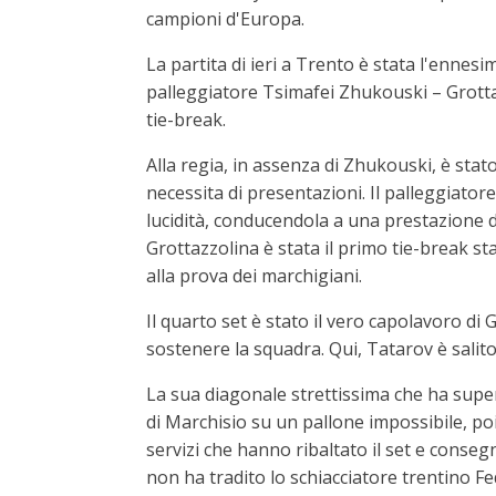
campioni d'Europa.
La partita di ieri a Trento è stata l'ennesi
palleggiatore Tsimafei Zhukouski – Grottaz
tie-break.
Alla regia, in assenza di Zhukouski, è st
necessita di presentazioni. Il palleggiato
lucidità, conducendola a una prestazione di 
Grottazzolina è stata il primo tie-break st
alla prova dei marchigiani.
Il quarto set è stato il vero capolavoro di 
sostenere la squadra. Qui, Tatarov è salito
La sua diagonale strettissima che ha supera
di Marchisio su un pallone impossibile, po
servizi che hanno ribaltato il set e consegn
non ha tradito lo schiacciatore trentino Fedr