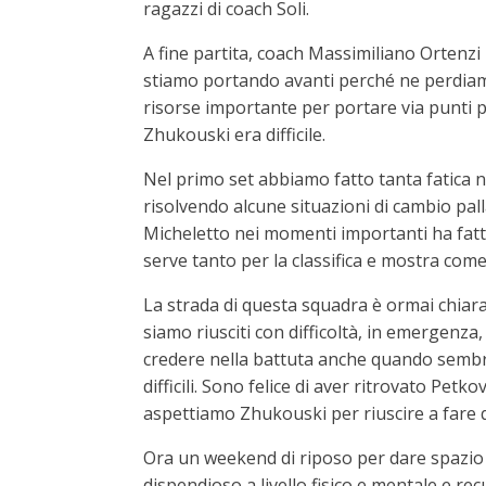
ragazzi di coach Soli.
A fine partita, coach Massimiliano Ortenz
stiamo portando avanti perché ne perdiam
risorse importante per portare via punti
Zhukouski era difficile.
Nel primo set abbiamo fatto tanta fatica ne
risolvendo alcune situazioni di cambio palla 
Micheletto nei momenti importanti ha fatt
serve tanto per la classifica e mostra come
La strada di questa squadra è ormai chiara. 
siamo riusciti con difficoltà, in emergenz
credere nella battuta anche quando sembr
difficili. Sono felice di aver ritrovato Pe
aspettiamo Zhukouski per riuscire a fare 
Ora un weekend di riposo per dare spazio a
dispendioso a livello fisico e mentale e re