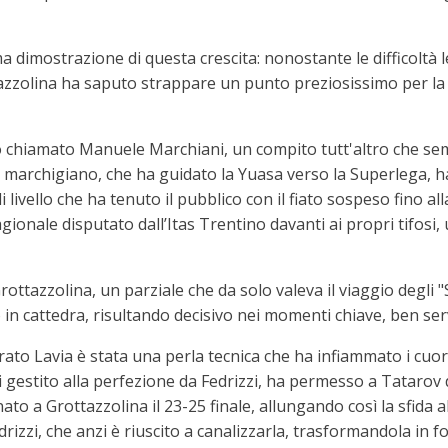
ma dimostrazione di questa crescita: nonostante le difficoltà l
zolina ha saputo strappare un punto preziosissimo per la cla
ato chiamato Manuele Marchiani, un compito tutt'altro che s
re marchigiano, che ha guidato la Yuasa verso la Superlega, 
livello che ha tenuto il pubblico con il fiato sospeso fino all
agionale disputato dall’Itas Trentino davanti ai propri tifos
Grottazzolina, un parziale che da solo valeva il viaggio degli 
 in cattedra, risultando decisivo nei momenti chiave, ben ser
to Lavia è stata una perla tecnica che ha infiammato i cuori 
i gestito alla perfezione da Fedrizzi, ha permesso a Tatarov 
ato a Grottazzolina il 23-25 finale, allungando così la sfida 
izzi, che anzi è riuscito a canalizzarla, trasformandola in forz