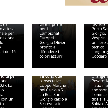
I ginnast
prepara
 notte di
Da P.S.Giorgio a
Europei 
 San
Birmingham
Mondiali
in attesa
per i
Porto Sa
inale per
Campionati
Giorgio.
gnazione
Europei.
Vesprini
olo
Giorgio Olivieri
un libro 
o
pronto a
tecnico
ri del 16
difendere i
sangior
o
colori azzurri
Cocciaro
ley S3
ime
e, qualità
Nasce l
inuità per
Vincono due
Orange 
gione
consecutive
Pesaro: l
027. La
Coppe Marche
il suo ma
olo
nel Calcio a 5.
sponsor.
na
La Real San
Tommass
e con un
Giorgio calcio a
dice sì a 
to
5 ricevuta in
Salda e A