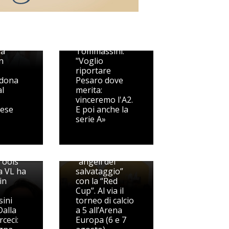
VL Pesaro, CMT
è title sponsor.
i
Arceci: "Un
no
regalo alla
e
città".
 a
Tommassini:
n
"Voglio
riportare
 dona
Pesaro dove
al
merita:
vinceremo l'A2.
gese
E poi anche la
serie A»
Scendono in
a CMT
campo gli
Tools
“angeli del
a VL ha
salvataggio”
in
con la “Red
Cup”. Al via il
ini
torneo di calcio
Dalla
a 5 all’Arena
rceci:
Europa (6 e 7