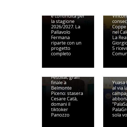
alle prime
squadre, qualità
e continuità per
Vincon
la stagione
consec
2026/2027. La
Coppe
Pallavolo
nel Cal
Fermana
La Rea
riparte con un
Giorgio
progetto
5 ricev
completo
Comu
Picenum
Festival, gran
finale a
Yuasa 
Belmonte
al via l
Piceno: stasera
campa
Cesare Catà,
abbona
domani il
"PalaSa
tiktoker
PalaGr
Panozzo
sola v