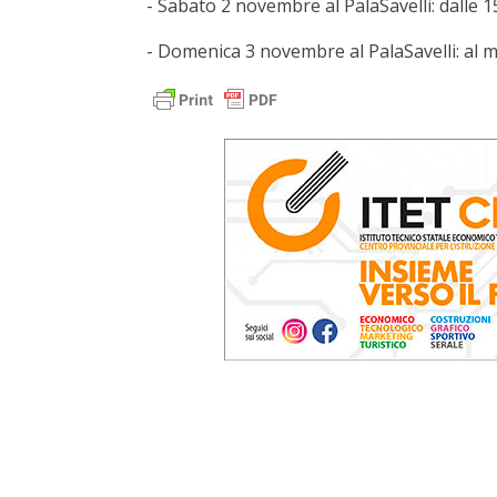
- Sabato 2 novembre al PalaSavelli: dalle 15
- Domenica 3 novembre al PalaSavelli: al mat
Dal Volley S3