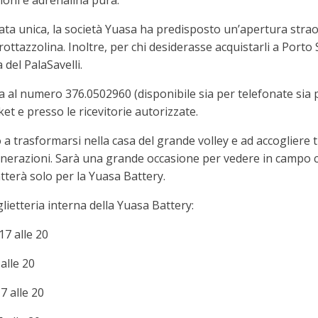
ioni e adrenalina pura.
ata unica, la società Yuasa ha predisposto un’apertura straord
Grottazzolina. Inoltre, per chi desiderasse acquistarli a Port
 del PalaSavelli.
eria al numero 376.0502960 (disponibile sia per telefonate si
cket e presso le ricevitorie autorizzate.
o a trasformarsi nella casa del grande volley e ad accogliere t
nerazioni. Sarà una grande occasione per vedere in campo c
batterà solo per la Yuasa Battery.
iglietteria interna della Yuasa Battery:
17 alle 20
 alle 20
7 alle 20