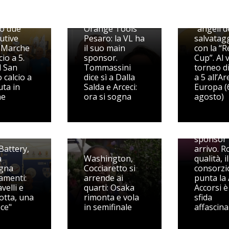
Scendono
Nasce la CMT
campo gl
o due
Orange Tools
“angeli d
utive
Pesaro: la VL ha
salvatag
 Marche
il suo main
con la “R
cio a 5.
sponsor.
Cup”. Al v
l San
Tommassini
torneo di
 calcio a
dice sì a Dalla
a 5 all’A
uta in
Salda e Arceci:
Europa (
ne
ora si sogna
agosto)
VL Pesaro
fiducia: 
sponsor 
Battery,
arrivo. R
a
Washington,
qualità, il
gna
Cocciaretto si
consorzi
menti:
arrende ai
punta la 
velli e
quarti: Osaka
Accorsi è
otta, una
rimonta e vola
sfida
oce"
in semifinale
affascin