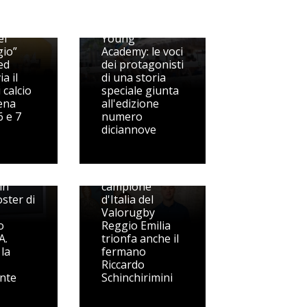
 in
i
Beach Volley
el
Young
gio”
Academy: le voci
ed
dei protagonisti
ia il
di una storia
 calcio
speciale giunta
rena
all'edizione
6 e 7
numero
diciannove
, c'è
Rugby: nella
main
squadra
in
campione
oster di
d'Italia del
Valorugby
o
Reggio Emilia
A.
trionfa anche il
 la
fermano
Riccardo
ante
Schinchirimini