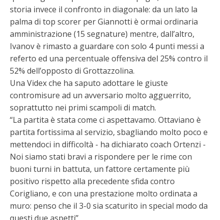
storia invece il confronto in diagonale: da un lato la
palma di top scorer per Giannotti è ormai ordinaria
amministrazione (15 segnature) mentre, dall’altro,
Ivanov è rimasto a guardare con solo 4 punti messi a
referto ed una percentuale offensiva del 25% contro il
52% dell’opposto di Grottazzolina.
Una Videx che ha saputo adottare le giuste
contromisure ad un avversario molto agguerrito,
soprattutto nei primi scampoli di match.
“La partita è stata come ci aspettavamo. Ottaviano è
partita fortissima al servizio, sbagliando molto poco e
mettendoci in difficoltà - ha dichiarato coach Ortenzi -
Noi siamo stati bravi a rispondere per le rime con
buoni turni in battuta, un fattore certamente più
positivo rispetto alla precedente sfida contro
Corigliano, e con una prestazione molto ordinata a
muro: penso che il 3-0 sia scaturito in special modo da
questi due aspetti”.