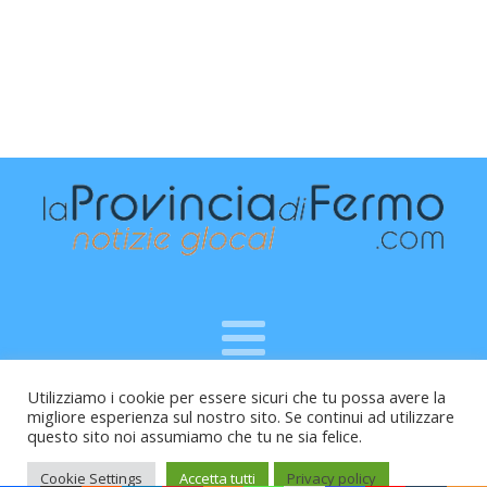
Utilizziamo i cookie per essere sicuri che tu possa avere la
Raffaele Vitali - via Leopardi 10 - 61121 Pesaro (PU) -
migliore esperienza sul nostro sito. Se continui ad utilizzare
Cod.Fisc VTLRFL77B02L500Y - Testata giornalistica, aut.
questo sito noi assumiamo che tu ne sia felice.
Trib.Fermo n.04/2010 del 05/08/2010
Cookie Settings
Accetta tutti
Privacy policy