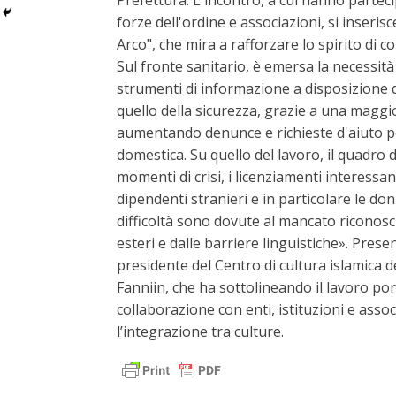
Prefettura. L'incontro, a cui hanno partec
forze dell'ordine e associazioni, si inseris
Arco", che mira a rafforzare lo spirito di c
Sul fronte sanitario, è emersa la necessità 
strumenti di informazione a disposizione 
quello della sicurezza, grazie a una magg
aumentando denunce e richieste d'aiuto pe
domestica. Su quello del lavoro, il quadro d
momenti di crisi, i licenziamenti interess
dipendenti stranieri e in particolare le don
difficoltà sono dovute al mancato riconosci
esteri e dalle barriere linguistiche». Presen
presidente del Centro di cultura islamica 
Fanniin, che ha sottolineando il lavoro por
collaborazione con enti, istituzioni e assoc
l’integrazione tra culture.