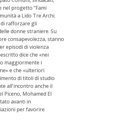
ipato Comuni, sindacati,
ce nel progetto "Fami
omunità a Lido Tre Archi.
di rafforzare gli
delle donne straniere. Su
iore consapevolezza, stanno
r episodi di violenza
escritto dice che «nei
ano maggiormente i
ne» e che «ulteriori
mento di titoli di studio
te all'incontro anche il
del Piceno, Mohamed El
tato avanti in
iazioni per favorire