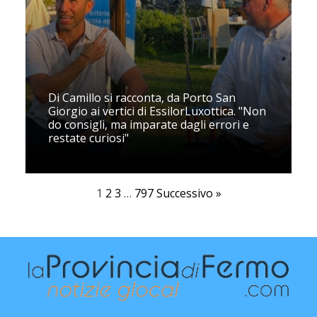
Di Camillo si racconta, da Porto San
Giorgio ai vertici di EssilorLuxottica. "Non
do consigli, ma imparate dagli errori e
restate curiosi"
1
2
3
…
797
Successivo »