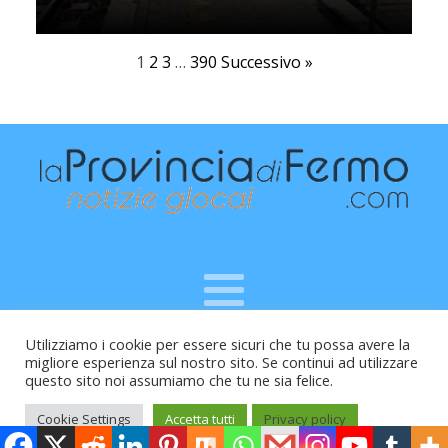
1
2
3
…
390
Successivo »
Utilizziamo i cookie per essere sicuri che tu possa avere la
Raffaele Vitali - via Leopardi 10 - 61121 Pesaro (PU) -
migliore esperienza sul nostro sito. Se continui ad utilizzare
Cod.Fisc VTLRFL77B02L500Y - Testata giornalistica, aut.
questo sito noi assumiamo che tu ne sia felice.
Trib.Fermo n.04/2010 del 05/08/2010
Cookie Settings
Accetta tutti
Privacy policy