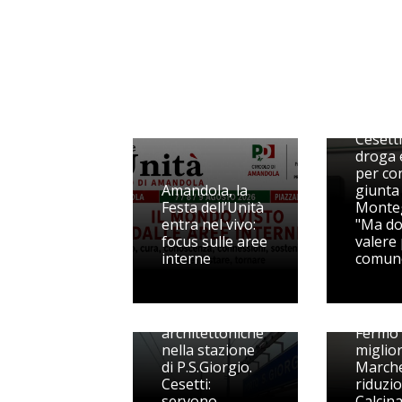
La pro
Cesetti
droga e
per con
Amandola, la
giunta 
Festa dell’Unità
Monteg
entra nel vivo:
"Ma d
focus sulle aree
valere
interne
comun
Barriere
Liste d
architettoniche
Fermo 
nella stazione
miglior
di P.S.Giorgio.
March
Cesetti:
riduzio
servono
Calcina