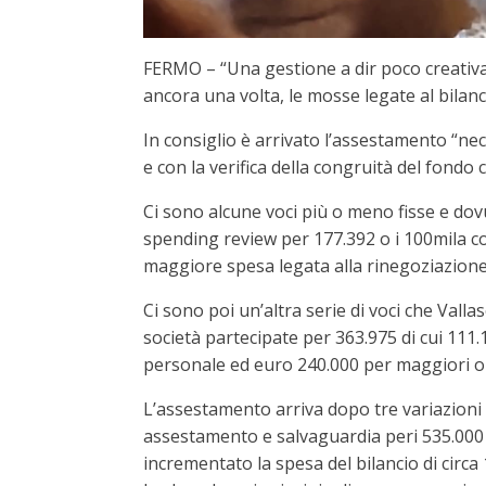
FERMO – “Una gestione a dir poco creativa,
ancora una volta, le mosse legate al bilan
In consiglio è arrivato l’assestamento “nece
e con la verifica della congruità del fondo c
Ci sono alcune voci più o meno fisse e dovut
spending review per 177.392 o i 100mila c
maggiore spesa legata alla rinegoziazione
Ci sono poi un’altra serie di voci che Vall
società partecipate per 363.975 di cui 111.1
personale ed euro 240.000 per maggiori on
L’assestamento arriva dopo tre variazioni 
assestamento e salvaguardia peri 535.000 
incrementato la spesa del bilancio di circ