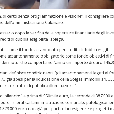
 di certo senza programmazione e visione”. Il consigliere co
cio dell’amministrazione Calcinaro.
ssario dopo la verifica delle coperture finanziarie degli invest
rediti di dubbia esigibilità” spiega.
e, come il fondo accantonato per crediti di dubbia esigibilità
ome accantonamento obbligatorio come fondo obiettivi di fin
 dei mutui che comporta nell’anno un importo di euro 145.2
asciani definisce condizionanti: “gli accantonamenti legati a
73 già spesi per la liquidazione della Solgas Immobili srl, 33
eri contratto di pubblica illuminazione”.
di bilancio: “la prima di 950mila euro, la seconda di 387.000
euro. In pratica l’amministrazione comunale, patologicamente
a 1.873.000 euro non già per particolari esigenze e progetti 