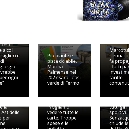
posta di
: test
 alcol
Marcotull
siglieri e
Più piante e
Tennacol
di
pista ciclabile,
fa propa
iorgio.
Marina
I fatti pa
ovrebbe
Palmense nel
investime
 per ogni
2027 sarà l'oasi
tariffe
e"
verde di Fermo
contenu
Il PD mette il
Tennacola
'attesa,
sotto accusa:
Riorgani
è la
"Vogliamo
tutti gli 
 Ast delle
vedere tutte le
sportivi.
e per
carte. Troppe
Senzacq
ne.
spese e le
chiude le
ro: tanto
bollette
del PalaS