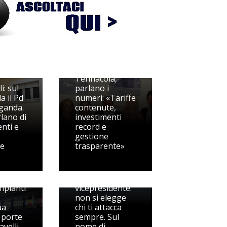
Tennacola,
i: sul
parlano i
a il Pd
numeri: «Tariffe
ganda.
contenute,
rlano di
investimenti
nti e
record e
gestione
te
trasparente»
Pedaso, Berdini
spegne il fuoco
zzati
sul
impianti
vicepresidente:
non si elegge
ua
chi ti attacca
 porte
sempre. Sul
avelli
nome di