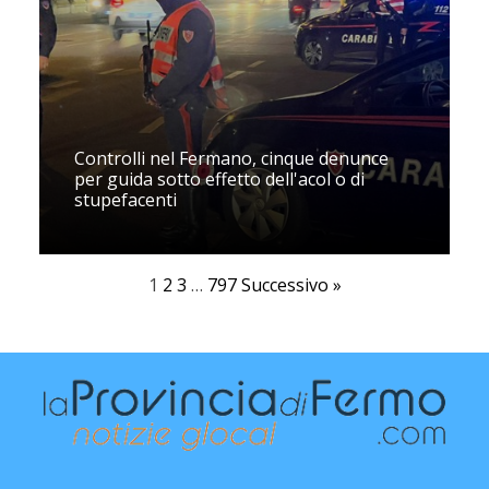
Controlli nel Fermano, cinque denunce
per guida sotto effetto dell'acol o di
stupefacenti
1
2
3
…
797
Successivo »