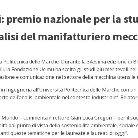
: premio nazionale per la st
alisi del manifatturiero mec
ella Politecnica delle Marche. Durante la 34esima edizione di 
ili, la Fondazione Ucimu ha scelto gli studi più meritevoli ne
zazione e comunicazione nel settore della macchina utensile 
in Ingegneria all’Università Politecnica delle Marche con un t
o dell’analisi ambientale nel contesto industriale”. Relatore
undo – commenta il rettore Gian Luca Gregori – per il suo 
ità dal punto di vista della sostenibilità ambientale, social
ti queste tematiche per le laureate e laureati di oggi”.