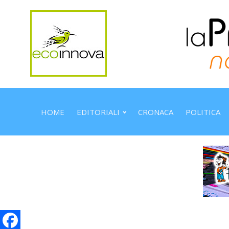
HOME
EDITORIALI
CRONACA
POLITICA