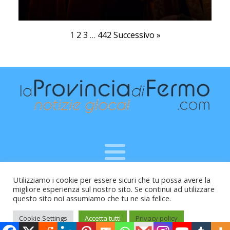
1
2
3
…
442
Successivo »
Utilizziamo i cookie per essere sicuri che tu possa avere la
Raffaele Vitali - via Leopardi 10 - 61121 Pesaro (PU) -
migliore esperienza sul nostro sito. Se continui ad utilizzare
Cod.Fisc VTLRFL77B02L500Y - Testata giornalistica, aut.
questo sito noi assumiamo che tu ne sia felice.
Trib.Fermo n.04/2010 del 05/08/2010
Cookie Settings
Accetta tutti
Privacy policy