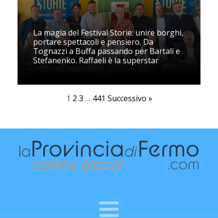
La magia del Festival Storie: unire borghi,
portare spettacoli e pensiero. Da
Tognazzi a Buffa passando per Bartali e
Stefanenko. Raffaeli è la superstar
1
2
3
…
441
Successivo »