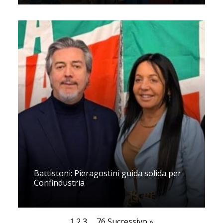
Battistoni: Pieragostini guida solida per
Confindustria
1
2
3
…
76
Successivo »