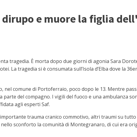
 dirupo e muore la figlia dell
a tragedia. È morta dopo due giorni di agonia Sara Dorotei, 
tei. La tragedia si è consumata sull’Isola d’Elba dove la 36e
o, nel comune di Portoferraio, poco dopo le 13. Mentre pass
da parte del compagno. I vigili del fuoco e una ambulanza son
idata agli esperti Saf.
 importante trauma cranico commotivo, altri traumi su tutto i
cia nello sconforto la comunità di Montegranaro, di cui era orig