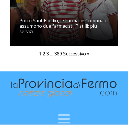
Porto Sant'Elpidio, le Farmacie Comunali
assumono due farmacisti. Pistilli: piu
servizi
1
2
3
…
389
Successivo »