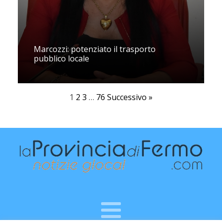
Marcozzi: potenziato il trasporto
pubblico locale
1
2
3
…
76
Successivo »