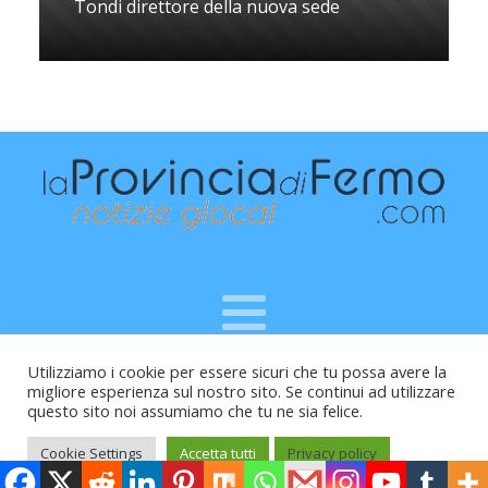
Tondi direttore della nuova sede
Utilizziamo i cookie per essere sicuri che tu possa avere la
Raffaele Vitali - via Leopardi 10 - 61121 Pesaro (PU) -
migliore esperienza sul nostro sito. Se continui ad utilizzare
Cod.Fisc VTLRFL77B02L500Y - Testata giornalistica, aut.
questo sito noi assumiamo che tu ne sia felice.
Trib.Fermo n.04/2010 del 05/08/2010
Cookie Settings
Accetta tutti
Privacy policy