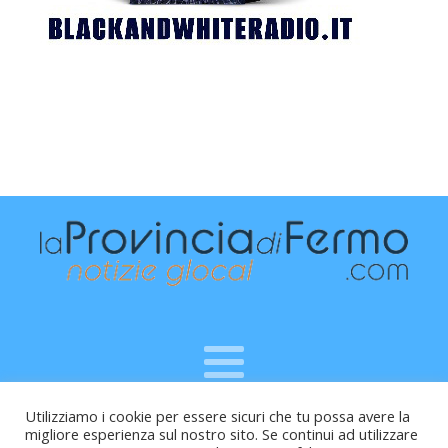
Utilizziamo i cookie per essere sicuri che tu possa avere la
Raffaele Vitali - via Leopardi 10 - 61121 Pesaro (PU) -
migliore esperienza sul nostro sito. Se continui ad utilizzare